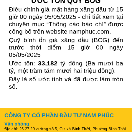
ƯỚC TỒN QUỸ BOG
Điều chỉnh giá mặt hàng xăng dầu từ 15
giờ 00 ngày 05/05/2025 - chi tiết xem tại
chuyên mục “Thông cáo báo chí” được
công bố trên website namphuc.com.
Quỹ bình ổn giá xăng dầu (BOG) đến
trước thời điểm 15 giờ 00 ngày
05/05/2025
Ước tồn:
33,182
tỷ đồng (Ba mươi ba
tỷ, một trăm tám mươi hai triệu đồng).
Đây là số ước tính và đã được làm tròn
số.
CÔNG TY CỔ PHẦN ĐẦU TƯ NAM PHÚC
Văn phòng
Địa chỉ: 25-27-29 đường số 5, Cư xá Bình Thới, Phường Bình Thới,